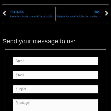
PREVIOUS
NEXT
Areia de cromite, material de fundição da África do Sul AFS45-50
Material de areia/farinha de cromite Cr2O3 para fundição
Send your message to us: