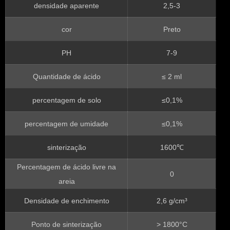
densidade aparente
2,5-3
cor
Preto
PH
7-9
Quantidade de ácido
≤ 2 ml
percentagem de solo
≤0,1%
percentagem de umidade
≤0,1%
sinterização
1600℃
Percentagem de ácido livre na
0
areia
Densidade de enchimento
2,6 g/cm³
Ponto de sinterização
> 1800°C