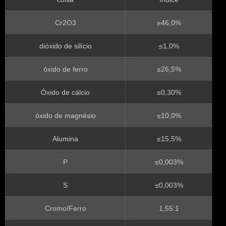
Cr2O3
≥46,0%
dióxido de silício
≤1,0%
óxido de ferro
≤26,5%
Óxido de cálcio
≤0,30%
óxido de magnésio
≤10,0%
Alumina
≤15,5%
P
≤0,003%
S
≤0,003%
Cromo/Ferro
1,55:1