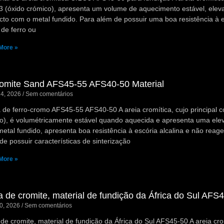
 (óxido crómico), apresenta um volume de aquecimento estável, eleva
cto com o metal fundido. Para além de possuir uma boa resistência à e
 de ferro ou
More »
omite Sand AFS45-55 AFS40-50 Material
14, 2026
Sem comentários
 de ferro-cromo AFS45-55 AFS40-50 A areia cromítica, cujo principal 
o), é volumétricamente estável quando aquecida e apresenta uma ele
etal fundido, apresenta boa resistência à escória alcalina e não reag
de possuir características de sinterização
More »
a de cromite, material de fundição da África do Sul AFS
10, 2026
Sem comentários
 de cromite, material de fundição da África do Sul AFS45-50 A areia cro