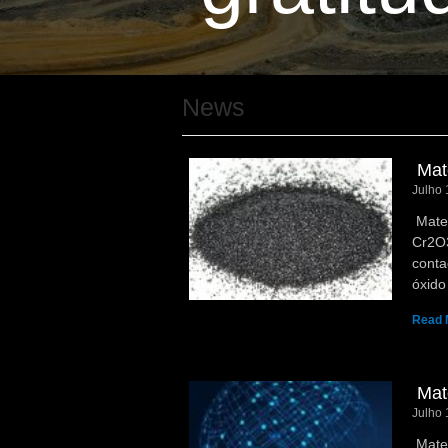
News
Mate
Julho 
Mater
Cr2O3
conta
óxido
Read 
Mate
Julho 
Mater