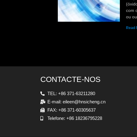
(óxid
com o
ou ou
Read 
CONTACTE-NOS
TEL: +86 371-63211280
E-mail: eileen@hnsicheng.cn
FAX: +86 371-60305637
Telefone: +86 18236795228