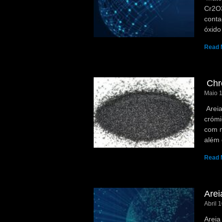
Cr2O3
conta
óxido
Read 
Chr
Maio 
Areia
crómi
com m
além 
Read 
Arei
Abril 
Areia