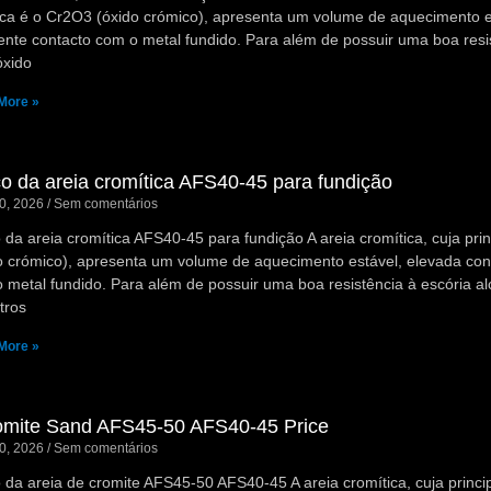
ca é o Cr2O3 (óxido crómico), apresenta um volume de aquecimento es
ente contacto com o metal fundido. Para além de possuir uma boa resist
xido
More »
o da areia cromítica AFS40-45 para fundição
10, 2026
Sem comentários
 da areia cromítica AFS40-45 para fundição A areia cromítica, cuja pr
o crómico), apresenta um volume de aquecimento estável, elevada cond
 metal fundido. Para além de possuir uma boa resistência à escória alc
tros
More »
omite Sand AFS45-50 AFS40-45 Price
10, 2026
Sem comentários
 da areia de cromite AFS45-50 AFS40-45 A areia cromítica, cuja princ