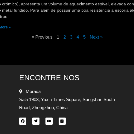
o crómico), apresenta um volume de aquecimento estável, elevada cond
 metal fundido. Para além de possuir uma boa resistência à escória alc
tros
More »
« Previous
1
2
3
4
5
Next »
ENCONTRE-NOS
Morada
Sala 1903, Yaxin Times Square, Songshan South
Road, Zhengzhou, China