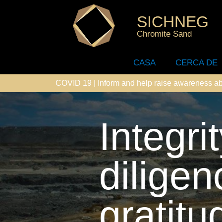
SICHNEG
Chromite Sand
CASA
CERCA DE
COVID 19 | Inform and help raise awareness ab
Integri
diligen
gratitu