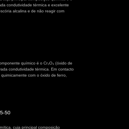
da condutividade térmica e excelente
scória alcalina e de não reagir com
componente químico é o Cr₂O₃ (óxido de
vada condutividade térmica. Em contacto
e quimicamente com o óxido de ferro,
45-50
mítica, cuja principal composição