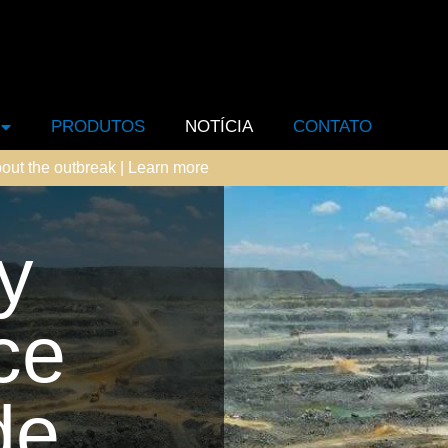
PRODUTOS
NOTÍCIA
CONTATO
out the outbreak | Learn more
ty
ce
de