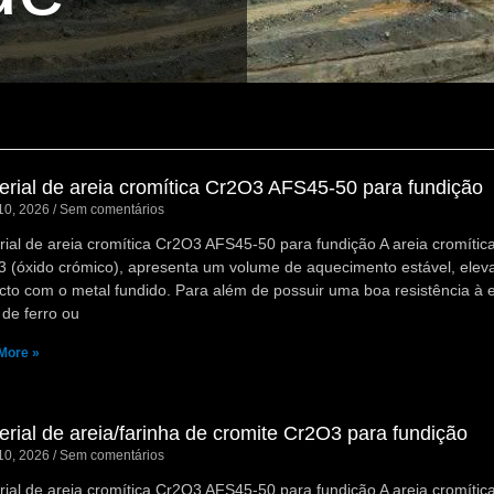
rial de areia cromítica Cr2O3 AFS45-50 para fundição
10, 2026
Sem comentários
ial de areia cromítica Cr2O3 AFS45-50 para fundição A areia cromítica
 (óxido crómico), apresenta um volume de aquecimento estável, eleva
cto com o metal fundido. Para além de possuir uma boa resistência à e
 de ferro ou
More »
rial de areia/farinha de cromite Cr2O3 para fundição
10, 2026
Sem comentários
ial de areia cromítica Cr2O3 AFS45-50 para fundição A areia cromítica