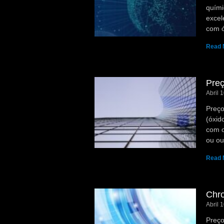
quími
excel
com ó
Read 
Preç
Abril 
Preço
(óxid
com o
ou ou
Read 
Chr
Abril 
Preço