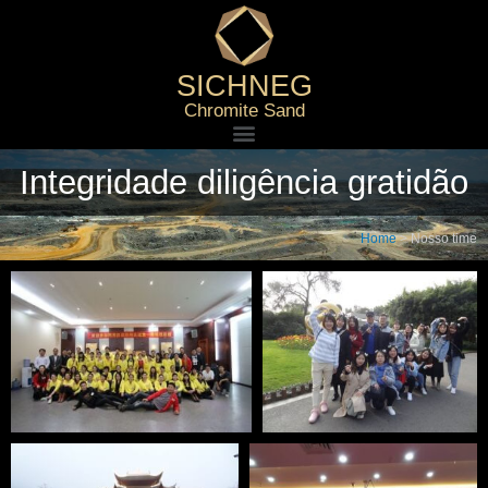
SICHNEG
Chromite Sand
Integridade diligência gratidão
Home
>
Nosso time